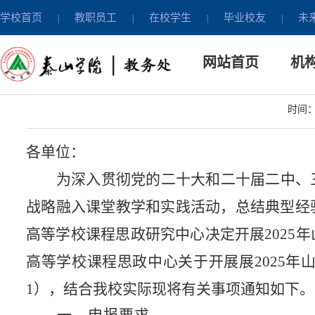
学校首页
教职员工
在校学生
毕业校友
未
|
|
|
|
通知公告
网站首页
机
关于组织开展2025年山东省
时间：2
各单位：
为
深入
贯彻党的二十大和二十届二中、
战略融入课堂教学和实践活动，总结典型经
高等学校课程思政研究中心决定开展
202
高等学校课程思政中心关于开展展
2025
1），
结合我校实际现将有关事项通知如下。
一、申报要求