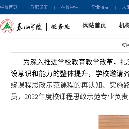
学校首页
教职员工
在校学生
毕业校友
未
|
|
|
|
教研动态
网站首页
机
学校
时间：
为深入推进学校教育教学改革，扎
设意识和能力的整体提升，学校邀请
绕课程思政示范课程的再认知、实施
员，
2022
年度校课程思政示范专业负责